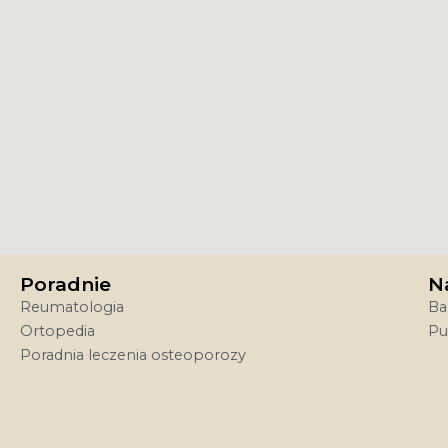
Poradnie
N
Reumatologia
Ba
Ortopedia
Pu
Poradnia leczenia osteoporozy